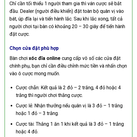
Chỉ cần tối thiểu 1 người tham gia thì ván cược sẽ bắt
đầu. Dealer (người điều khiển) đặt toàn bộ quân vị vào
bát, úp đĩa lại và tiến hành lắc. Sau khi lắc xong, tất cả
người chơi tại bàn có khoảng 20 – 30 giây để tiến hành
đặt cược.
Chọn cửa đặt phù hợp
Bàn chơi
xóc đĩa online
cung cấp vô số các cửa đặt
chính phụ, bạn chỉ cần điều chỉnh mức tiền và nhấn chọn
vào ô cược mong muốn.
Cược chẵn: Kết quả là 2 đỏ – 2 trắng, 4 đỏ hoặc 4
trắng thì người chơi thắng cược.
Cược lẻ: Nhận thưởng nếu quân vị là 3 đỏ – 1 trắng
hoặc 1 đỏ – 3 trắng.
Cược tài: Thắng 1 ăn 1 khi kết quả là 3 đỏ – 1 trắng
hoặc 4 đỏ.