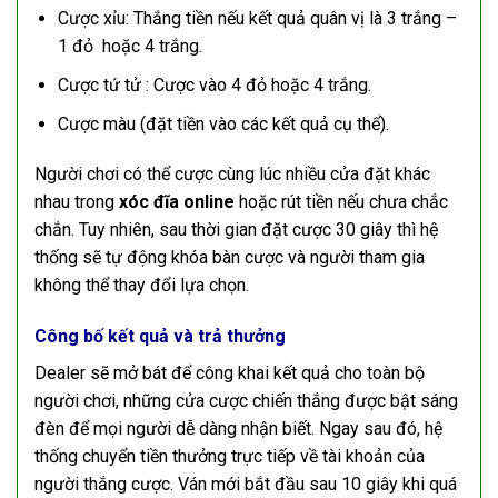
Cược xỉu: Thắng tiền nếu kết quả quân vị là 3 trắng –
1 đỏ hoặc 4 trắng.
Cược tứ tử : Cược vào 4 đỏ hoặc 4 trắng.
Cược màu (đặt tiền vào các kết quả cụ thể).
Người chơi có thể cược cùng lúc nhiều cửa đặt khác
nhau trong
xóc đĩa online
hoặc rút tiền nếu chưa chắc
chắn. Tuy nhiên, sau thời gian đặt cược 30 giây thì hệ
thống sẽ tự động khóa bàn cược và người tham gia
không thể thay đổi lựa chọn.
Công bố kết quả và trả thưởng
Dealer sẽ mở bát để công khai kết quả cho toàn bộ
người chơi, những cửa cược chiến thắng được bật sáng
đèn để mọi người dễ dàng nhận biết. Ngay sau đó, hệ
thống chuyển tiền thưởng trực tiếp về tài khoản của
người thắng cược. Ván mới bắt đầu sau 10 giây khi quá