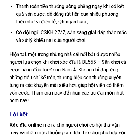
Thanh toán tiền thưởng sòng phẳng ngay khi có kết
quả ván cược, dễ dàng rút tiền qua nhiều phương
thức như ví điện tử, QR ngân hàng,…
Có đội ngũ CSKH 27/7, sẵn sàng giải đáp thắc mắc
và xử lý khiếu nại của người chơi.
Hiện tại, một trong những nhà cái nổi bật được nhiều
người lựa chọn khi chơi xóc đĩa là BL555 – Sân chơi cá
cược hàng đầu tại Đông Nam Á. Không chỉ đáp ứng
những tiêu chí kể trên, thương hiệu còn thường xuyên
tung ra các khuyến mãi siêu hời, giúp hội viên có thêm
vốn cược. Tham gia ngay để nhận các ưu đãi mới nhất
hôm nay!
Lời kết
Xóc đĩa online
mở ra cho người chơi cơ hội thử vận
may và nhận mức thưởng cực lớn. Trò chơi phù hợp với