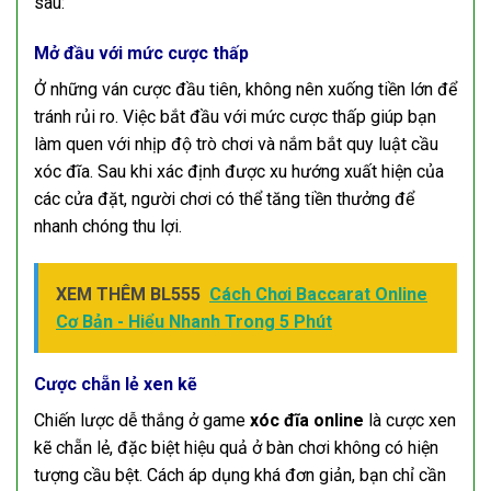
sau:
Mở đầu với mức cược thấp
Ở những ván cược đầu tiên, không nên xuống tiền lớn để
tránh rủi ro. Việc bắt đầu với mức cược thấp giúp bạn
làm quen với nhịp độ trò chơi và nắm bắt quy luật cầu
xóc đĩa. Sau khi xác định được xu hướng xuất hiện của
các cửa đặt, người chơi có thể tăng tiền thưởng để
nhanh chóng thu lợi.
XEM THÊM BL555
Cách Chơi Baccarat Online
Cơ Bản - Hiểu Nhanh Trong 5 Phút
Cược chẵn lẻ xen kẽ
Chiến lược dễ thắng ở game
xóc đĩa online
là cược xen
kẽ chẵn lẻ, đặc biệt hiệu quả ở bàn chơi không có hiện
tượng cầu bệt. Cách áp dụng khá đơn giản, bạn chỉ cần