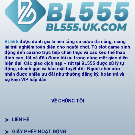
BL555
được đánh giá là nền tảng cá cược đa năng, mang
lại trải nghiệm toàn diện cho người chơi. Từ slot game sinh
động đến casino trực tiếp chân thực và các kèo thể thao
đỉnh cao, tất cả đều được tối ưu trong cùng một giao diện
hiện đại. Các giao dịch nạp – rút tại BL555 được xử lý tự
động, nhanh gọn và bảo mật tuyệt đối. Người chơi còn
nhận được nhiều ưu đãi như thưởng đăng ký, hoàn trả và
sự kiện VIP hấp dẫn.
VỀ CHÚNG TÔI
LIÊN HỆ
GIẤY PHÉP HOẠT ĐỘNG