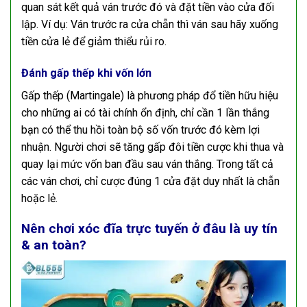
quan sát kết quả ván trước đó và đặt tiền vào cửa đối
lập. Ví dụ: Ván trước ra cửa chẵn thì ván sau hãy xuống
tiền cửa lẻ để giảm thiểu rủi ro.
Đánh gấp thếp khi vốn lớn
Gấp thếp (Martingale) là phương pháp đổ tiền hữu hiệu
cho những ai có tài chính ổn định, chỉ cần 1 lần thắng
bạn có thể thu hồi toàn bộ số vốn trước đó kèm lợi
nhuận. Người chơi sẽ tăng gấp đôi tiền cược khi thua và
quay lại mức vốn ban đầu sau ván thắng. Trong tất cả
các ván chơi, chỉ cược đúng 1 cửa đặt duy nhất là chẵn
hoặc lẻ.
Nên chơi xóc đĩa trực tuyến ở đâu là uy tín
& an toàn?