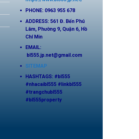
PHONE: 0963 955 678
ADDRESS: 561 Đ. Bến Phú
Lâm, Phường 9, Quận 6, Hồ
Chí Min
EMAIL:
bl555.jp.net@gmail.com
SITEMAP
HASHTAGS:
#bl555
#nhacaibl555 #linkbl555
#trangchubl555
#bl555property