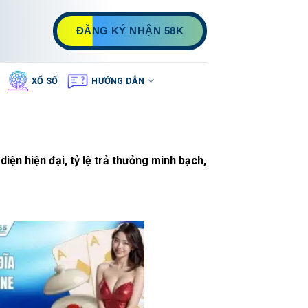
ĐĂNG KÝ NHẬN 58K
XỔ SỐ
HƯỚNG DẪN
iện hiện đại, tỷ lệ trả thưởng minh bạch,