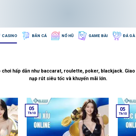
CASINO
BẮN CÁ
NỔ HŨ
GAME BÀI
ĐÁ GÀ
chơi hấp dẫn như baccarat, roulette, poker, blackjack. Giao d
nạp rút siêu tốc và khuyến mãi lớn.
05
05
Th10
Th10