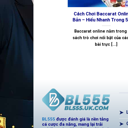
Cách Chơi Baccarat Onli
Bản – Hiểu Nhanh Trong 
Baccarat online nằm trong
sách trò chơi nổi bật của c
bài trực [...]
BL555
được đánh giá là nền tảng
cá cược đa năng, mang lại trải