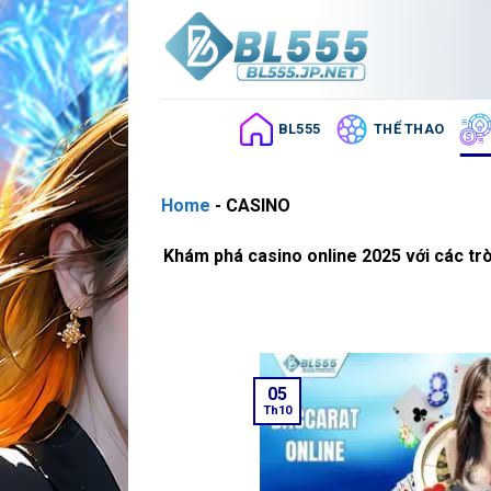
Skip
to
content
BL555
THỂ THAO
Home
-
CASINO
Khám phá casino online 2025 với các trò 
05
Th10