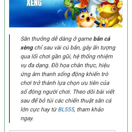
Săn thưởng dễ dàng ở game
bắn cá
xèng
chỉ sau vài cú bắn, gây ấn tượng
qua lối chơi gần gũi, hệ thống nhiệm
vụ đa dạng. Đồ họa chân thực, hiệu
ứng âm thanh sống động khiến trò
chơi trở thành lựa chọn ưu tiên của
số đông người chơi. Theo dõi bài viết
sau để bỏ túi các chiến thuật săn cá
lớn cực hay từ
BL555
, tham khảo
ngay.