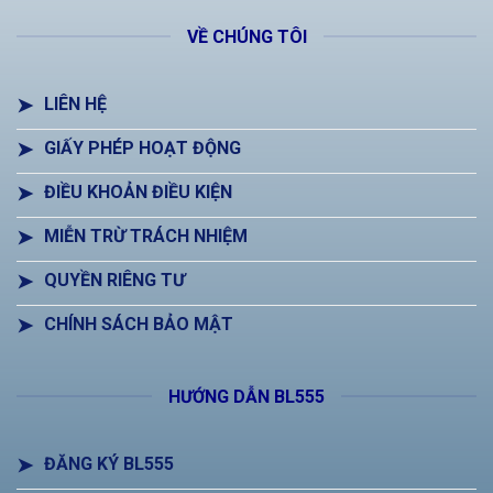
VỀ CHÚNG TÔI
LIÊN HỆ
GIẤY PHÉP HOẠT ĐỘNG
ĐIỀU KHOẢN ĐIỀU KIỆN
MIỄN TRỪ TRÁCH NHIỆM
QUYỀN RIÊNG TƯ
CHÍNH SÁCH BẢO MẬT
HƯỚNG DẪN BL555
ĐĂNG KÝ BL555