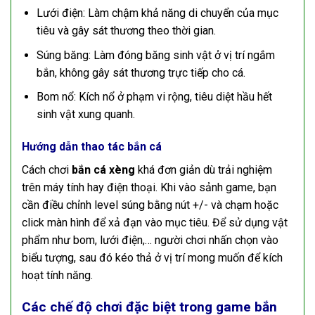
Lưới điện: Làm chậm khả năng di chuyển của mục
tiêu và gây sát thương theo thời gian.
Súng băng: Làm đóng băng sinh vật ở vị trí ngắm
bắn, không gây sát thương trực tiếp cho cá.
Bom nổ: Kích nổ ở phạm vi rộng, tiêu diệt hầu hết
sinh vật xung quanh.
Hướng dẫn thao tác bắn cá
Cách chơi
bắn cá xèng
khá đơn giản dù trải nghiệm
trên máy tính hay điện thoại. Khi vào sảnh game, bạn
cần điều chỉnh level súng bằng nút +/- và chạm hoặc
click màn hình để xả đạn vào mục tiêu. Để sử dụng vật
phẩm như bom, lưới điện,… người chơi nhấn chọn vào
biểu tượng, sau đó kéo thả ở vị trí mong muốn để kích
hoạt tính năng.
Các chế độ chơi đặc biệt trong game bắn