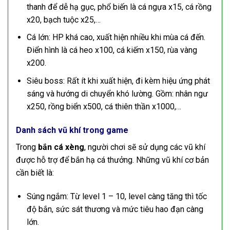
thanh để dễ hạ gục, phổ biến là cá ngựa x15, cá rồng
x20, bạch tuộc x25,…
Cá lớn: HP khá cao, xuất hiện nhiều khi mùa cá đến.
Điển hình là cá heo x100, cá kiếm x150, rùa vàng
x200.
Siêu boss: Rất ít khi xuất hiện, đi kèm hiệu ứng phát
sáng và hướng di chuyển khó lường. Gồm: nhân ngư
x250, rồng biển x500, cá thiên thần x1000,…
Danh sách vũ khí trong game
Trong
bắn cá xèng
, người chơi sẽ sử dụng các vũ khí
được hỗ trợ để bắn hạ cá thưởng. Những vũ khí cơ bản
cần biết là:
Súng ngắm: Từ level 1 – 10, level càng tăng thì tốc
độ bắn, sức sát thương và mức tiêu hao đạn càng
lớn.