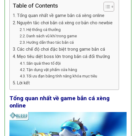
Table of Contents
Tổng quan nhất về game bắn cá xèng online
Nguyên tắc chơi bắn cá xèng cơ bản cho newbie
Hệ thống cá thưởng
Danh sách vũ khí trong game
Hướng dẫn thao tác bắn cá
Các chế độ chơi đặc biệt trong game bắn cá
Mẹo tiêu diệt boss lớn trong bắn cá đổi thưởng
Săn quái theo tổ đội
Tận dụng vật phẩm cửa hàng
Tối ưu đạn bằng tính năng khóa mục tiêu
Lời kết
Tổng quan nhất về game bắn cá xèng
online