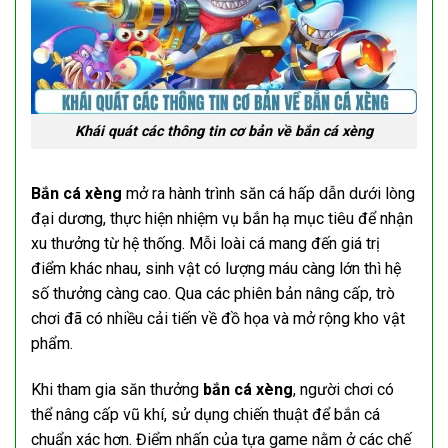
Khái quát các thông tin cơ bản về bắn cá xèng
Bắn cá xèng
mở ra hành trình săn cá hấp dẫn dưới lòng
đại dương, thực hiện nhiệm vụ bắn hạ mục tiêu để nhận
xu thưởng từ hệ thống. Mỗi loài cá mang đến giá trị
điểm khác nhau, sinh vật có lượng máu càng lớn thì hệ
số thưởng càng cao. Qua các phiên bản nâng cấp, trò
chơi đã có nhiều cải tiến về đồ họa và mở rộng kho vật
phẩm.
Khi tham gia săn thưởng
bắn cá xèng
, người chơi có
thể nâng cấp vũ khí, sử dụng chiến thuật để bắn cá
chuẩn xác hơn. Điểm nhấn của tựa game nằm ở các chế